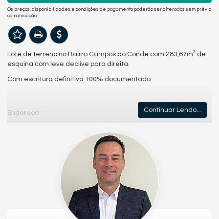
Os preços, disponibilidades e condições de pagamento poderão ser alterados sem prévia
comunicação.
Lote de terreno no Bairro Campos do Conde com 283,67m² de
esquina com leve declive para direita.
Com escritura definitiva 100% documentado.
Continuar Lendo...
Endereço:
Rua Professor Antônio de Pádua Curiacos (Res Campos
Conde)
Taquaral
Piracicaba /
SP