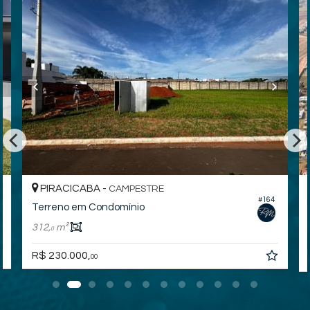
PIRACICABA -
CAMPESTRE
#164
Terreno em Condomínio
312,
m²
0
R$ 230.000,
00