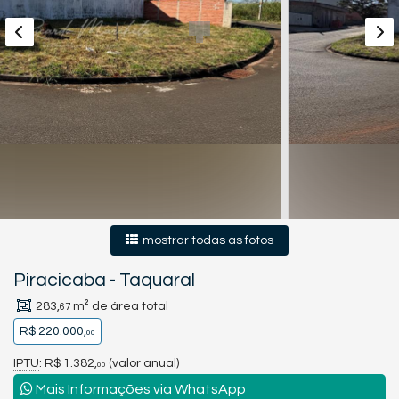
mostrar todas as fotos
Piracicaba
-
Taquaral
283,
m² de área total
67
R$ 220.000,
00
IPTU
: R$ 1.382,
(valor anual)
00
Mais Informações via WhatsApp