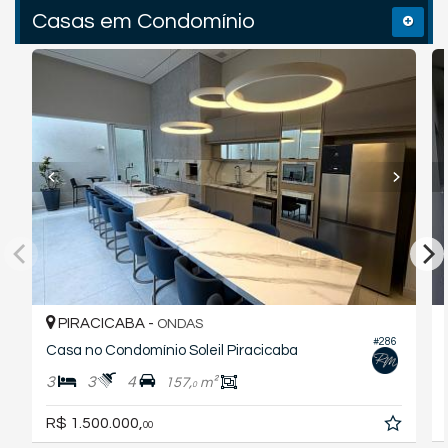
Casas em Condomínio
PIRACICABA -
ONDAS
#286
Casa no Condomínio Soleil Piracicaba
3
3
4
157,
m²
0
R$ 1.500.000,
00