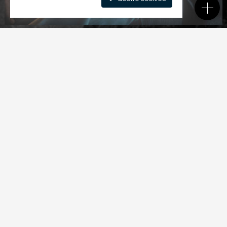
Buscas Populares
156
Imóveis em Piracicaba
93
Casas em Condomínio em Piracicaba
48
Imóveis em Piracicaba - Ondas
37
Terrenos em Condomínio em Piracicaba
16
Apartamentos em Piracicaba
15
Imóveis em Piracicaba - Campestre
Imóveis em Piracicaba - Loteamento Residencial e Comercial Villa D'Aquila
13
8
Imóveis em Piracicaba - Água Branca