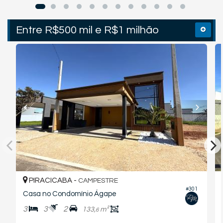
Entre R$500 mil e R$1 milhão
PIRACICABA -
CAMPESTRE
#301
Casa no Condomínio Ágape
3
3
2
133,
m²
6