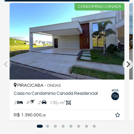
CONDOMÍNIO CANADÁ
PIRACICABA -
ONDAS
#096
Casa no Condomínio Canadá Residencial
3
4
2
170,
m²
0
R$ 1.390.000,
00