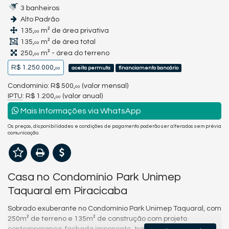
3 banheiros
Alto Padrão
135,
m² de área privativa
00
135,
m² de área total
00
250,
m² - área do terreno
00
R$ 1.250.000,
aceita permuta
financiamento bancário
00
Condomínio: R$ 500,
(valor mensal)
00
IPTU
: R$ 1.200,
(valor anual)
00
Mais Informações via WhatsApp
Os preços, disponibilidades e condições de pagamento poderão ser alterados sem prévia
comunicação.
Casa no Condomínio Park Unimep
Taquaral em Piracicaba
Sobrado exuberante no Condomínio Park Unimep Taquaral, com
250m² de terreno e 135m² de construção com projeto