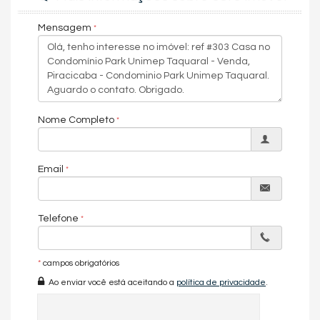
Suíte Master
Mensagem
Características do Empreendimento
Sala de Jogos
Salão de Festas
Quadra Esportiva
Espaço Fitness
Portaria 24h
Playground
Nome Completo
Quadra de Tênis
Endereço:
Avenida Charles Wesley (C T UNIMEP)
Email
Condominio Park Unimep Taquaral
Piracicaba /
SP
Telefone
*
campos obrigatórios
Ao enviar você está aceitando a
política de privacidade
.