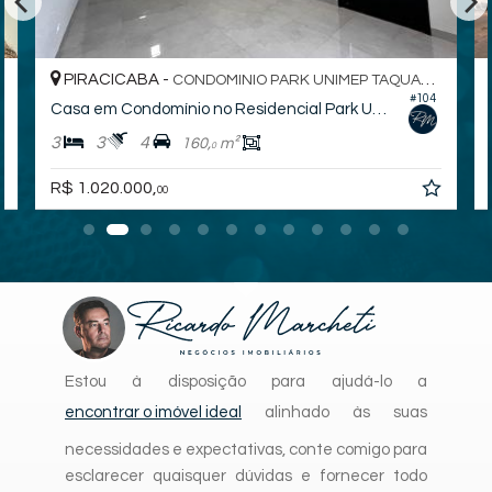
PIRACICABA -
CONDOMINIO PARK UNIMEP TAQUARAL
#104
Casa em Condomínio no Residencial Park Unimep Taquaral
3
3
4
160,
m²
0
R$ 1.020.000,
00
Estou à disposição para ajudá-lo a
encontrar o imóvel ideal
alinhado às suas
necessidades e expectativas, conte comigo para
esclarecer quaisquer dúvidas e fornecer todo