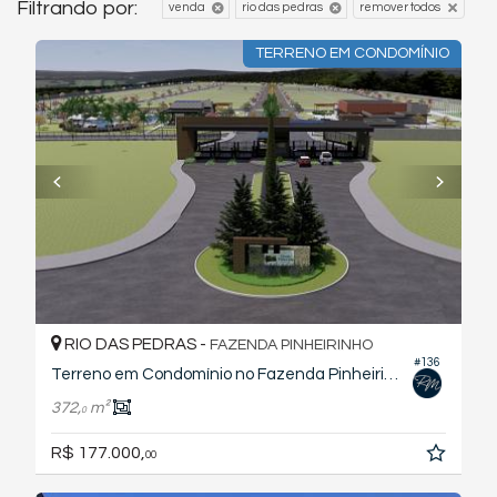
Filtrando por:
venda
rio das pedras
remover todos
TERRENO EM CONDOMÍNIO
RIO DAS PEDRAS -
FAZENDA PINHEIRINHO
#136
Terreno em Condomínio no Fazenda Pinheirinho
372,
m²
0
R$ 177.000,
00