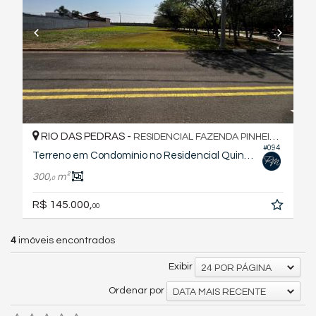
RIO DAS PEDRAS -
RESIDENCIAL FAZENDA PINHEIRINHO
#094
Terreno em Condomínio no Residencial Quinta do Engenho
300,
m²
0
R$ 145.000,
00
4
imóveis encontrados
Exibir
24 POR PÁGINA
Ordenar por
DATA MAIS RECENTE