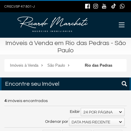
CRECI/SP 47.801-J
Imóveis à Venda em Rio das Pedras - São
Paulo
Imóveis à Venda
São Paulo
Rio das Pedras
Encontre seu Imóvel
4
imóveis encontrados
Exibir
24 POR PÁGINA
Ordenar por
DATA MAIS RECENTE