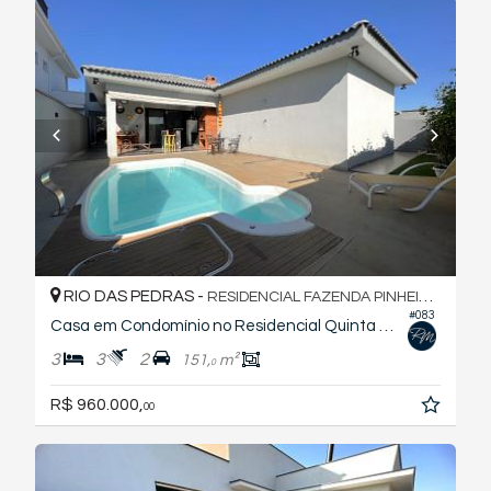
RIO DAS PEDRAS -
RESIDENCIAL FAZENDA PINHEIRINHO
#083
Casa em Condomínio no Residencial Quinta do Engenho
3
3
2
151,
m²
0
R$ 960.000,
00