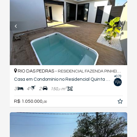
RIO DAS PEDRAS -
RESIDENCIAL FAZENDA PINHEIRINHO
#073
Casa em Condomínio no Residencial Quinta do Engenho
3
4
2
150,
m²
0
R$ 1.050.000,
00