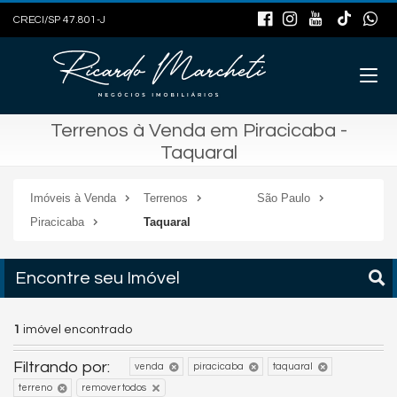
CRECI/SP 47.801-J
Terrenos à Venda em Piracicaba -
Taquaral
Imóveis à Venda
Terrenos
São Paulo
Piracicaba
Taquaral
Encontre seu Imóvel
1
imóvel encontrado
Filtrando por:
venda
piracicaba
taquaral
terreno
remover todos