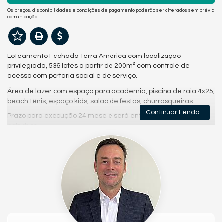
Os preços, disponibilidades e condições de pagamento poderão ser alterados sem prévia
comunicação.
Loteamento Fechado Terra America com localização
privilegiada, 536 lotes a partir de 200m² com controle de
acesso com portaria social e de serviço.
Área de lazer com espaço para academia, piscina de raia 4x25,
beach tênis, espaço kids, salão de festas, churrasqueiras.
Continuar Lendo...
Prazo para execução 24 mese e será entregue com toda infra
estrutura.
Consulte conosco as opções de financiamento direto pela
incorporadora.
Características do Empreendimento
Piscina
Espaço Gourmet
Espaço Fitness