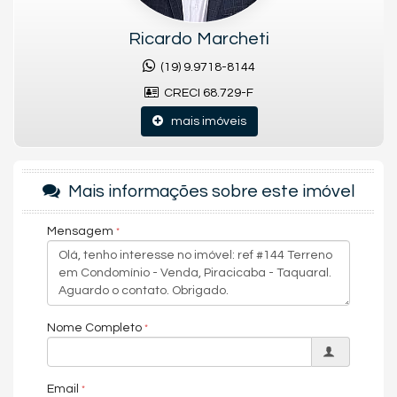
Portaria 24h
Playground
Ricardo Marcheti
Piscina Infantil
Quadra de Tênis
(19) 9.9718-8144
Sala de Reunião
CRECI 68.729-F
Endereço:
mais imóveis
Avenida Charles Wesley (C T UNIMEP)
Taquaral
Piracicaba /
SP
Mais informações sobre este imóvel
Mensagem
Nome Completo
Email