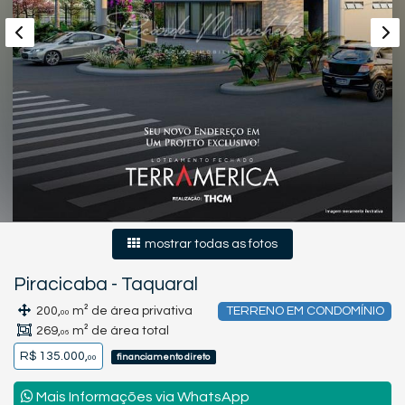
mostrar todas as fotos
Piracicaba
-
Taquaral
200,
m² de área privativa
TERRENO EM CONDOMÍNIO
00
269,
m² de área total
06
R$ 135.000,
financiamento direto
00
Mais Informações via WhatsApp