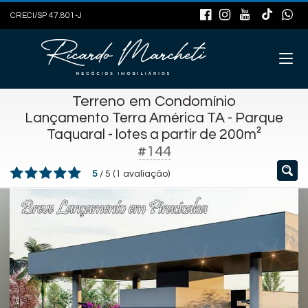
CRECI/SP 47.801-J
Terreno em Condomínio
Lançamento Terra América TA - Parque
Taquaral - lotes a partir de 200m²
#144
5
/
5
(
1
avaliação)