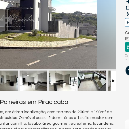
R
Co
I
Os
al
aineiras em Piracicaba
as, em ótima localização, com terreno de 290m² e 193m² de
ibuídos. O imóvel possui 2 dormitórios e 1 suíte master com
antar com ilha, lavabo, área gourmet, wc externo, lavanderia,