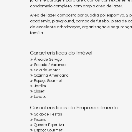
jardim e garagem para até 6 carros. com excelente 
condomínio completo, com ampla área de lazer.
Area de lazer composta por quadra poliesportiva, 2 pi
academia, playground, campo de futebol, pista de c
de excelente arborização, organização e segurança, 
família.
Características do Imóvel
Área de Serviço
Sacada / Varanda
Sala de Jantar
Cozinha Americana
Espaço Gourmet
Jardim
Closet
Lavabo
Características do Empreendimento
Salão de Festas
Piscina
Quadra Esportiva
Espaço Gourmet