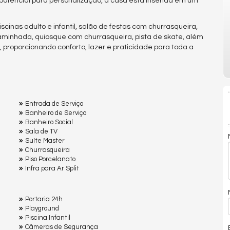
potencial para personalização, a casa está inserida em um
scinas adulto e infantil, salão de festas com churrasqueira,
aminhada, quiosque com churrasqueira, pista de skate, além
proporcionando conforto, lazer e praticidade para toda a
Entrada de Serviço
Banheiro de Serviço
Banheiro Social
Sala de TV
Suíte Master
Churrasqueira
Piso Porcelanato
Infra para Ar Split
Portaria 24h
Playground
Piscina Infantil
Câmeras de Segurança