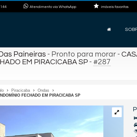
8144
Atendimento via WhatsApp
imóveis favoritos
SOB
Das Paineiras
- Pronto para morar
-
CAS
-
#287
CHADO EM PIRACICABA SP
lo
Piracicaba
Ondas
ONDOMÍNIO FECHADO EM PIRACICABA SP
P