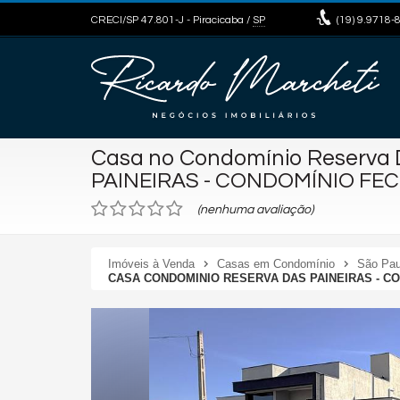
CRECI/SP 47.801-J
- Piracicaba /
SP
(19)
9.9718-
Casa no Condomínio Reserva 
PAINEIRAS - CONDOMÍNIO FE
(nenhuma avaliação)
Imóveis à Venda
Casas em Condomínio
São Pau
CASA CONDOMINIO RESERVA DAS PAINEIRAS - C