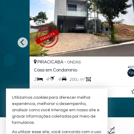
PIRACICABA -
ONDAS
#289
#22
ras
Casa em Condomínio
3
4
4
200,
m²
0
R$ 1.290.000,
00
Utilizamos
cookies
para oferecer melhor
experiência, melhorar o desempenho,
analisar como você interage em nosso site e
gravar informações coletadas por meio de
formulários.
Ao utilizar esse site, você concorda com o uso