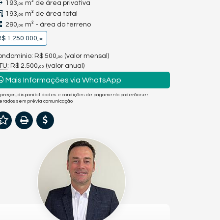
193,
m² de área privativa
00
193,
m² de área total
00
290,
m² - área do terreno
00
$ 1.250.000,
00
ndomínio: R$ 500,
(valor mensal)
00
PTU
: R$ 2.500,
(valor anual)
00
Mais Informações via WhatsApp
 preços, disponibilidades e condições de pagamento poderão ser
terados sem prévia comunicação.