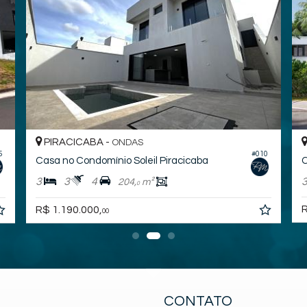
PIRACICABA -
ONDAS
5
#010
Casa no Condomínio Soleil Piracicaba
C
3
3
4
204,
m²
0
R
R$ 1.190.000,
00
CONTATO