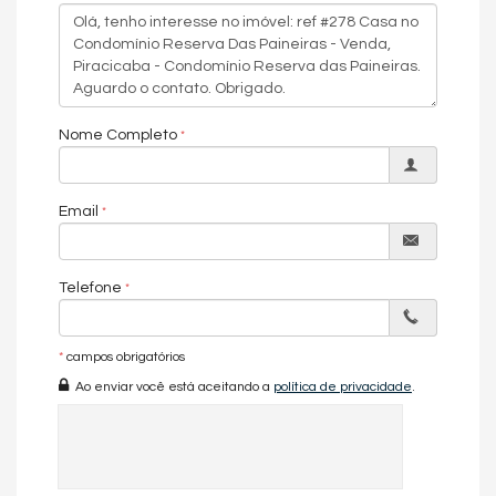
Piscina
Quadra Esportiva
Espaço Gourmet
Espaço Fitness
Portaria 24h
Portão Eletrônico
Playground
Nome Completo
Piscina Infantil
Câmeras de Segurança
Mini Mercado
Email
Solarium
Telefone
*
campos obrigatórios
Ao enviar você está aceitando a
política de privacidade
.