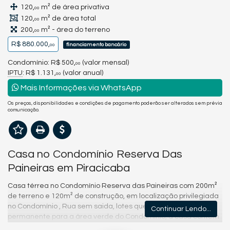
120,
m² de área privativa
00
120,
m² de área total
00
200,
m² - área do terreno
00
R$ 880.000,
financiamento bancário
00
Condomínio: R$ 500,
(valor mensal)
00
IPTU
: R$ 1.131,
(valor anual)
00
Mais Informações via WhatsApp
Os preços, disponibilidades e condições de pagamento poderão ser alterados sem prévia
comunicação.
Casa no Condomínio Reserva Das
Paineiras em Piracicaba
Casa térrea no Condomínio Reserva das Paineiras com 200m²
de terreno e 120m² de construção, em localização privilegiada
no Condomínio , Rua sem saida, lotes que dão vista
Continuar Lendo...
permanente para a área verde do Condomínio, a casa contem
3 dormitórios 1 suite todos com armários planejados e ar