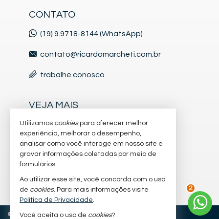
CONTATO
(19) 9.9718-8144 (WhatsApp)
contato@ricardomarcheti.com.br
trabalhe conosco
VEJA MAIS
Utilizamos
cookies
para oferecer melhor
cadastre seu imóvel
experiência, melhorar o desempenho,
analisar como você interage em nosso site e
imóveis favoritos
gravar informações coletadas por meio de
formulários.
mapa de imóveis
Ao utilizar esse site, você concorda com o uso
de
cookies
. Para mais informações visite
2
Política de Privacidade
.
©
2026
CRECI/SP 47.801-J
Política de Privacidade
Você aceita o uso de
cookies
?