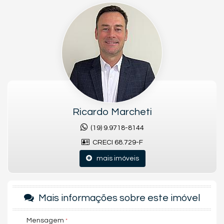
condicionado, sala 2 ambientes com painel para tv e luminárias
integrado a cozinha tipo americana com armário, cooktop e
forno, amplo quintal com área gourmet, vista linda para a área
verde do condomínio, lavanderia, entrada independente,
garagem para 2 carros sendo 1 coberto.
Aceita Financiamento e saque de FGTS | Não aceita permuta.
Características do Imóvel
Ar Condicionado
Churrasqueira
Ricardo Marcheti
Piso Porcelanato
Vista Livre
(19) 9.9718-8144
Móveis Planejados
CRECI 68.729-F
Área de Serviço
Sala para 2 Ambientes
mais imóveis
Cozinha Americana
Espaço Gourmet
Jardim
Banheiro de Serviço
Mais informações sobre este imóvel
Banheiro Social
Características do Empreendimento
Mensagem
Salão de Festas