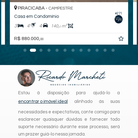
PIRACICABA -
CAMPESTRE
#271
Casa em Condomínio
3
4
4
140,
m²
0
R$ 880.000,
00
Estou à disposição para ajudá-lo a
encontrar o imóvel ideal
alinhado às suas
necessidades e expectativas, conte comigo para
esclarecer quaisquer dúvidas e fornecer todo
suporte necessário durante esse processo, será
um prazer guiá-lo nessa jornada.