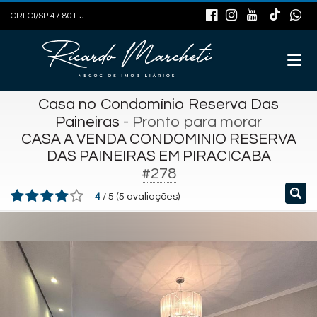
CRECI/SP 47.801-J
Casa no Condomínio Reserva Das
Paineiras
- Pronto para morar
CASA A VENDA CONDOMINIO RESERVA
DAS PAINEIRAS EM PIRACICABA
#278
4
/
5
(
5
avaliações)