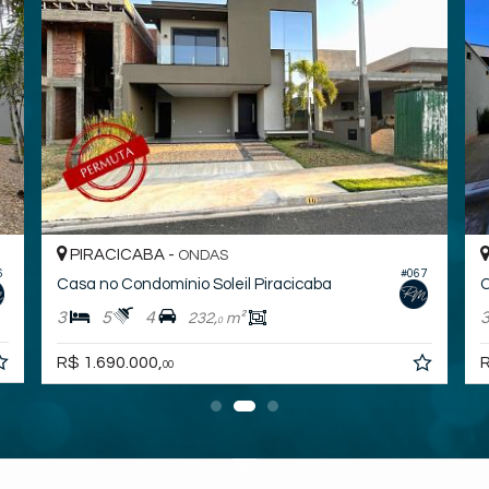
PIRACICABA -
ONDAS
6
#067
Casa no Condomínio Soleil Piracicaba
C
3
5
4
232,
m²
0
R$ 1.690.000,
R
00