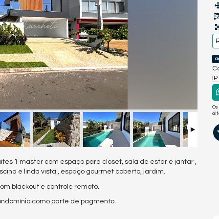
R
a
Co
I
Os
al
es 1 master com espaço para closet, sala de estar e jantar ,
scina e linda vista , espaço gourmet coberto, jardim.
om blackout e controle remoto.
Condomínio como parte de pagmento.