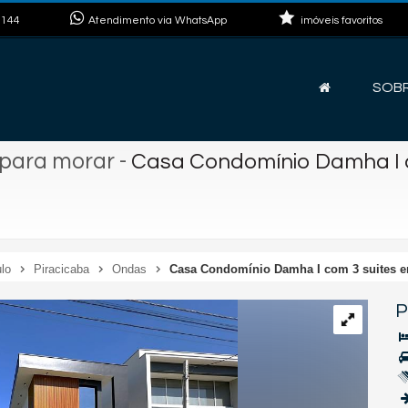
8144
Atendimento via WhatsApp
imóveis favoritos
SOB
 para morar
-
Casa Condomínio Damha I c
lo
Piracicaba
Ondas
Casa Condomínio Damha I com 3 suites e
P