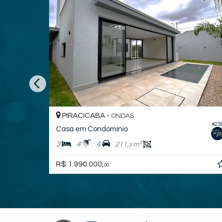
PIRACICABA -
ONDAS
#23
#239
Casa em Condomínio
3
4
4
211,
m²
3
R$ 1.990.000,
00