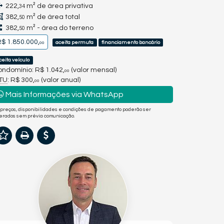
222,
m² de área privativa
34
382,
m² de área total
50
382,
m² - área do terreno
50
$ 1.850.000,
aceita permuta
financiamento bancário
00
ceita veículo
ndomínio: R$ 1.042,
(valor mensal)
00
PTU
: R$ 300,
(valor anual)
00
Mais Informações via WhatsApp
 preços, disponibilidades e condições de pagamento poderão ser
terados sem prévia comunicação.