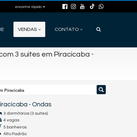
encontre rápido
RE
VENDAS
CONTATO
-
om 3 suites em Piracicaba
m Piracicaba
iracicaba
-
Ondas
3 dormitórios (3 suítes)
4 vagas
5 banheiros
Alto Padrão