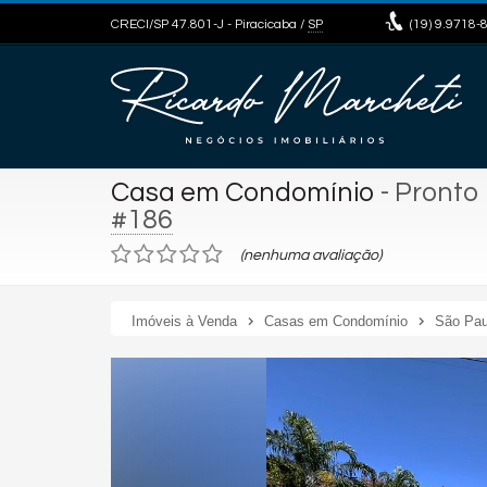
CRECI/SP 47.801-J
- Piracicaba /
SP
(19)
9.9718-
Casa em Condomínio
- Pronto
#186
(nenhuma avaliação)
Imóveis à Venda
Casas em Condomínio
São Pau