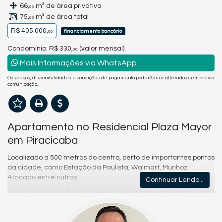
66,
m² de área privativa
00
75,
m² de área total
00
R$ 405.000,
financiamento bancário
00
Condomínio: R$ 330,
(valor mensal)
00
Mais Informações via WhatsApp
Os preços, disponibilidades e condições de pagamento poderão ser alterados sem prévia
comunicação.
Apartamento no Residencial Plaza Mayor
em Piracicaba
Localizado a 500 metros do centro, perto de importantes pontos
da cidade, como Estação da Paulista, Walmart, Munhoz
Atacado entre outros.
Continuar Lendo...
O Ed. Plaza Mayor Residencial 66,7m² apartamento conta com
2 dormitórios 1 suite, sala para 2 ambientes com sacada,
cozinha com armários e banheiro social com armário e box de