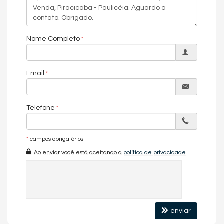
Portaria 24h
Playground
Piscina Infantil
Nome Completo
Endereço:
Rua Virgínia Zaia
Paulicéia
Email
Piracicaba /
SP
ver mapa abaixo
Telefone
*
campos obrigatórios
Ao enviar você está aceitando a
política de privacidade
.
enviar