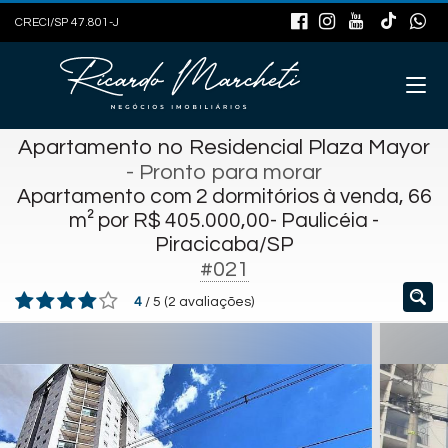
CRECI/SP 47.801-J
Apartamento no Residencial Plaza Mayor
- Pronto para morar
Apartamento com 2 dormitórios à venda, 66
m² por R$ 405.000,00- Paulicéia -
Piracicaba/SP
#021
4
/
5
(
2
avaliações)