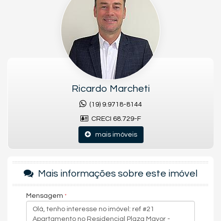
vidro e espelhos., porcelanato 72x72.
Cada torre com 20 pavimentos (térreo + 19 andares), 8
apartamentos por andar e 3 elevadores. O edifício garagem
possui 624 vagas em 7 pavimentos sendo 2 por apartamento
mais 26 para visitantes.
Condomínio oferece lazer completo com acessibilidade para
cadeirantes.
Ricardo Marcheti
Características do Imóvel
(19) 9.9718-8144
Área de Serviço
Sacada / Varanda
CRECI 68.729-F
Sala para 2 Ambientes
Cozinha
mais imóveis
Banheiro Social
Piso Porcelanato
Características do Empreendimento
Mais informações sobre este imóvel
Sala de Jogos
Salão de Festas
Piscina
Mensagem
Quadra Esportiva
Espaço Gourmet
Espaço Fitness