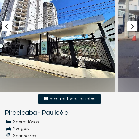
mostrar todas as fotos
Piracicaba
-
Paulicéia
2 dormitórios
2 vagas
2 banheiros