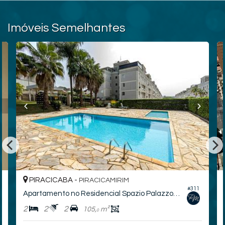
Imóveis Semelhantes
PIRACICABA -
PIRACICAMIRIM
#311
Apartamento no Residencial Spazio Palazzo Di Spagna
2
2
2
105,
m²
0