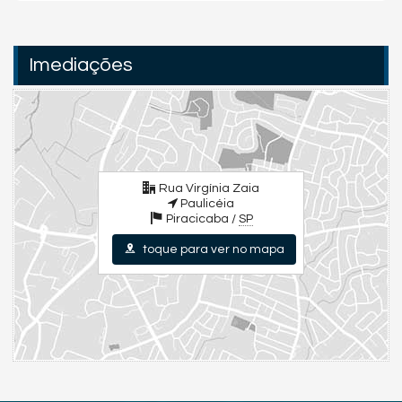
Imediações
Rua Virgínia Zaia
Paulicéia
Piracicaba /
SP
toque para ver no mapa